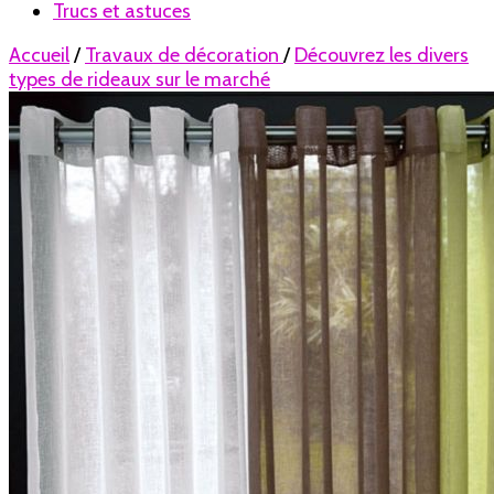
Déco
Trucs et astuces
Accueil
/
Travaux de décoration
/
Découvrez les divers
types de rideaux sur le marché