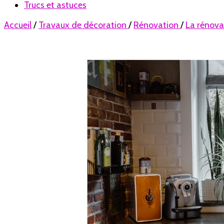
Trucs et astuces
Accueil
/
Travaux de décoration
/
Rénovation
/
La rénova