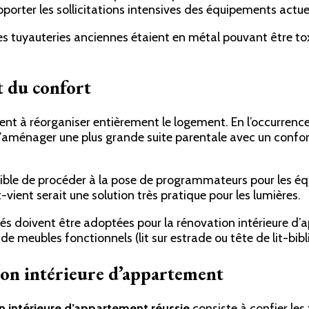
pporter les sollicitations intensives des équipements actue
les tuyauteries anciennes étaient en métal pouvant être to
t du confort
nt à réorganiser entièrement le logement. En l’occurrence
aménager une plus grande suite parentale avec un confort a
ossible de procéder à la pose de programmateurs pour les é
t-vient serait une solution très pratique pour les lumières.
és doivent être adoptées pour la rénovation intérieure d’
n de meubles fonctionnels (lit sur estrade ou tête de lit-bib
ion intérieure d’appartement
n intérieure d’appartement réussie
consiste à confier les