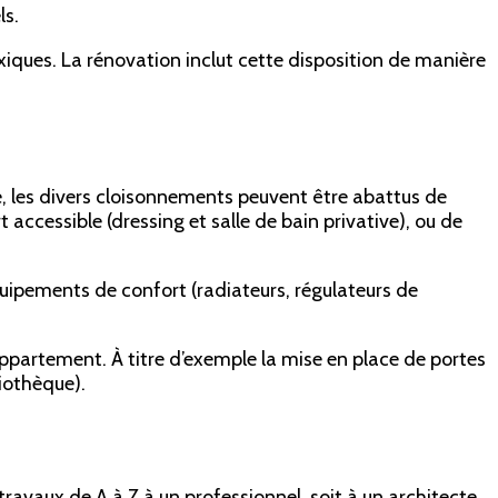
ls.
xiques. La rénovation inclut cette disposition de manière
, les divers cloisonnements peuvent être abattus de
ccessible (dressing et salle de bain privative), ou de
quipements de confort (radiateurs, régulateurs de
appartement. À titre d’exemple la mise en place de portes
liothèque).
 travaux de A à Z à un professionnel, soit à un architecte